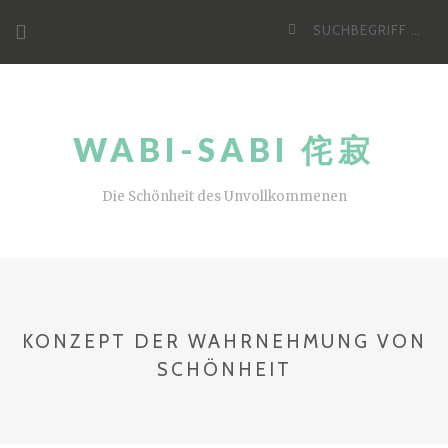
Z
S
u
u
m
c
I
h
n
WABI-SABI 侘寂
e
h
n
a
a
Die Schönheit des Unvollkommenen
l
c
t
h
:
KONZEPT DER WAHRNEHMUNG VON
SCHÖNHEIT