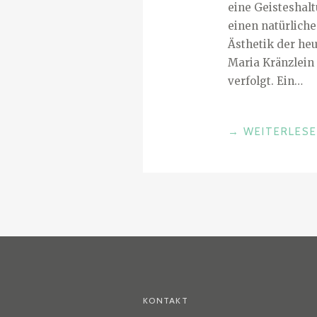
eine Geisteshalt
einen natürlich
Ästhetik der heu
Maria Kränzlein 
verfolgt. Ein…
„
→
WEITERLES
A
U
S
S
T
E
L
L
U
KONTAKT
N