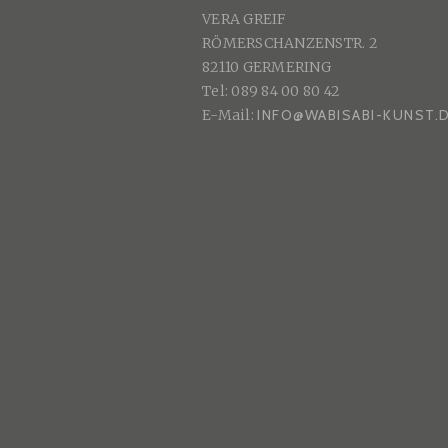
VERA GREIF
G
RÖMERSCHANZENSTR. 2
2
82110 GERMERING
0
Tel: 089 84 00 80 42
2
E-Mail:
INFO@WABISABI-KUNST.
0
“