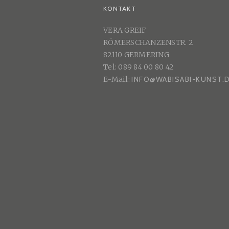
U
KONTAKT
N
VERA GREIF
G
RÖMERSCHANZENSTR. 2
2
82110 GERMERING
0
Tel: 089 84 00 80 42
2
E-Mail:
INFO@WABISABI-KUNST.
0
“