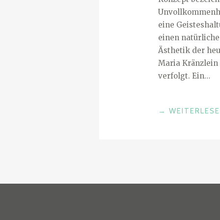
Unvollkommenheit
eine Geisteshalt
einen natürlich
Ästhetik der heu
Maria Kränzlein 
verfolgt. Ein…
„
→
WEITERLES
A
U
S
S
T
E
L
L