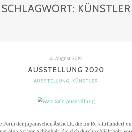
SCHLAGWORT:
KÜNSTLER
4. August 2019
AUSSTELLUNG 2020
K
AUSSTELLUNG
,
KÜNSTLER
A
T
E
G
O
ne Form der japanischen Ästhetik, die im 16. Jahrhundert en
R
et eine Art von Schönheit, die sich durch Schlichtheit, Ve